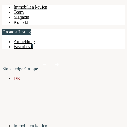
Immobilien kaufen
Team
Magazin
Kontakt
Create a Listing
Anmeldung
Favorites
0
Stonehedge Gruppe
DE
Immobilien kaufen