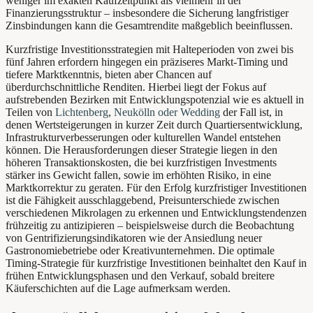
weniger im exakten Kaufzeitpunkt als vielmehr in der
Finanzierungsstruktur – insbesondere die Sicherung langfristiger
Zinsbindungen kann die Gesamtrendite maßgeblich beeinflussen.
Kurzfristige Investitionsstrategien mit Halteperioden von zwei bis
fünf Jahren erfordern hingegen ein präziseres Markt-Timing und
tiefere Marktkenntnis, bieten aber Chancen auf
überdurchschnittliche Renditen. Hierbei liegt der Fokus auf
aufstrebenden Bezirken mit Entwicklungspotenzial wie es aktuell in
Teilen von
Lichtenberg
,
Neukölln
oder Wedding
der Fall ist, in
denen Wertsteigerungen in kurzer Zeit durch Quartiersentwicklung,
Infrastrukturverbesserungen oder kulturellen Wandel entstehen
können. Die Herausforderungen dieser Strategie liegen in den
höheren Transaktionskosten, die bei kurzfristigen Investments
stärker ins Gewicht fallen, sowie im erhöhten Risiko, in eine
Marktkorrektur zu geraten. Für den Erfolg kurzfristiger Investitionen
ist die Fähigkeit ausschlaggebend, Preisunterschiede zwischen
verschiedenen Mikrolagen zu erkennen und Entwicklungstendenzen
frühzeitig zu antizipieren – beispielsweise durch die Beobachtung
von Gentrifizierungsindikatoren wie der Ansiedlung neuer
Gastronomiebetriebe oder Kreativunternehmen. Die optimale
Timing-Strategie für kurzfristige Investitionen beinhaltet den Kauf in
frühen Entwicklungsphasen und den Verkauf, sobald breitere
Käuferschichten auf die Lage aufmerksam werden.