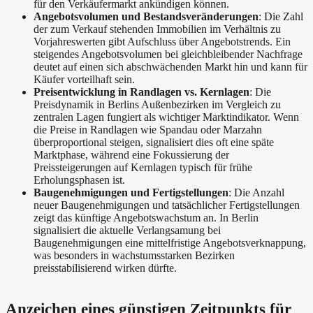
für den Verkäufermarkt ankündigen können.
Angebotsvolumen und Bestandsveränderungen
: Die Zahl
der zum Verkauf stehenden Immobilien im Verhältnis zu
Vorjahreswerten gibt Aufschluss über Angebotstrends. Ein
steigendes Angebotsvolumen bei gleichbleibender Nachfrage
deutet auf einen sich abschwächenden Markt hin und kann für
Käufer vorteilhaft sein.
Preisentwicklung in Randlagen vs. Kernlagen
: Die
Preisdynamik in Berlins Außenbezirken im Vergleich zu
zentralen Lagen fungiert als wichtiger Marktindikator. Wenn
die Preise in Randlagen wie Spandau oder Marzahn
überproportional steigen, signalisiert dies oft eine späte
Marktphase, während eine Fokussierung der
Preissteigerungen auf Kernlagen typisch für frühe
Erholungsphasen ist.
Baugenehmigungen und Fertigstellungen
: Die Anzahl
neuer Baugenehmigungen und tatsächlicher Fertigstellungen
zeigt das künftige Angebotswachstum an. In Berlin
signalisiert die aktuelle Verlangsamung bei
Baugenehmigungen eine mittelfristige Angebotsverknappung,
was besonders in wachstumsstarken Bezirken
preisstabilisierend wirken dürfte.
Anzeichen eines günstigen Zeitpunkts für