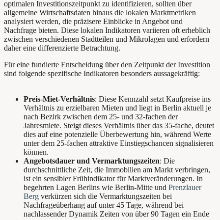
optimalen Investitionszeitpunkt zu identifizieren, sollten über
allgemeine Wirtschaftsdaten hinaus die lokalen Marktmetriken
analysiert werden, die präzisere Einblicke in Angebot und
Nachfrage bieten. Diese lokalen Indikatoren variieren oft erheblich
zwischen verschiedenen Stadtteilen und Mikrolagen und erfordern
daher eine differenzierte Betrachtung.
Für eine fundierte Entscheidung über den Zeitpunkt der Investition
sind folgende spezifische Indikatoren besonders aussagekräftig:
Preis-Miet-Verhältnis
: Diese Kennzahl setzt Kaufpreise ins
Verhältnis zu erzielbaren Mieten und liegt in Berlin aktuell je
nach Bezirk zwischen dem 25- und 32-fachen der
Jahresmiete. Steigt dieses Verhältnis über das 35-fache, deutet
dies auf eine potenzielle Überbewertung hin, während Werte
unter dem 25-fachen attraktive Einstiegschancen signalisieren
können.
Angebotsdauer und Vermarktungszeiten
: Die
durchschnittliche Zeit, die Immobilien am Markt verbringen,
ist ein sensibler Frühindikator für Marktveränderungen. In
begehrten Lagen Berlins wie Berlin-Mitte und
Prenzlauer
Berg
verkürzen sich die Vermarktungszeiten bei
Nachfrageüberhang auf unter 45 Tage, während bei
nachlassender Dynamik Zeiten von über 90 Tagen ein Ende