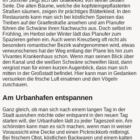
Im Sommer zeigt sich der Graefekiez von seiner besten
Seite. Die alten Bäume, welche die kopfsteingepflasterten
Straßen säumen, zeigen ihr prächtiges Blätterkleid. In den
Restaurants kann man sich bei köstlichen Speisen das
Treiben auf der Graefestraße ansehen und am Planufer
führen die Schwäne ihren Nachwuchs aus. Doch selbst im
Frühling, im Herbst oder Winter lädt das Planufer zum
Spazieren gehen ein. Auch wenn Kreuzberg oft nicht als
besonders romantischer Bezirk wahrgenommen wird, etwas
verwunschenes hat der Weg entlang der Plane bis hin zum
Vivantes Krankenhaus schon. Wenn man seinen Blick über
den Kanal und die weißen Schwäne schweifen lässt, dann
vergisst man für einen kurzen Augenblick, dass man sich
mitten in der Großstadt befindet. Hier kann man in Gedanken
versunken die frische Luft einatmen und den Vögeln
zuschauen.
Am Urbanhafen entspannen
Ganz gleich, ob man sich nach einem langen Tag in der
Stadt ausruhen möchte oder entspannt in den neuen Tag
starten will, der Urbanhafen lädt zu jeder Tageszeit ein. Am
schönsten kann man es sich machen, wenn man in weiser
Voraussicht eine Decke und einen Picknickkorb mitbringt.
Bei frischem Obst, köstlichen Backwaren und einem kalten