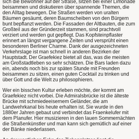
sich die Bewohner auf der Straße, sitzen bei einer Limonade
beisammen und diskutieren über spannende Themen, die
den Alltag bewegen. Die Straßen werden von uralten
Bäumen gesäumt, deren Baumscheiben von den Bürgern
bunt bepflanzt werden. Die Fassaden der Altbauten, die zum
Großteil aus der Gründerzeit stammen, sind prachtvoll
verziert und werden gut gepflegt. Das Kopfsteinpflaster
erinnert an längst vergangene Zeiten und versprüht einen
besonderen Berliner Charme. Dank der ausgezeichneten
Verkehrslage ist man schnell in anderen Bezirken der
Hauptstadt. Der Graefekiez bietet all das, was die meisten
am Großstadtleben so sehr schätzen. Die Bars laden dazu
ein, abends noch bis zur späten Stunde mit Freunden
beisammen zu sitzen, einen guten Cocktail zu trinken und
über Gott und die Welt zu philosophieren.
Wer ein bisschen Kultur erleben möchte, der kommt am
Graefekiez nicht vorbei. Die Admiralsbrücke ist die älteste
Brücke mit schmiedeeisernem Geländer, die am
Landwehrkanal bis heute erhalten ist. Sie wurde in den
1880er Jahren gebaut und verbindet das Fraenkelufer mit
dem Planufer. Hier musizieren in den lauen Sommernächten
die Straßenkünstler und man kann sich gemütlich auf einer
der Bänke niederlassen.