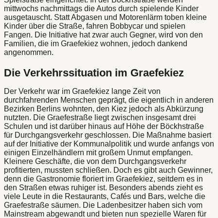
mittwochs nachmittags die Autos durch spielende Kinder
ausgetauscht. Statt Abgasen und Motorenlärm toben kleine
Kinder über die Straße, fahren Bobbycar und spielen
Fangen. Die Initiative hat zwar auch Gegner, wird von den
Familien, die im Graefekiez wohnen, jedoch dankend
angenommen.
Die Verkehrssituation im Graefekiez
Der Verkehr war im Graefekiez lange Zeit von
durchfahrenden Menschen geprägt, die eigentlich in anderen
Bezirken Berlins wohnten, den Kiez jedoch als Abkürzung
nutzten. Die Graefestraße liegt zwischen insgesamt drei
Schulen und ist darüber hinaus auf Höhe der Böckhstraße
für Durchgangsverkehr geschlossen. Die Maßnahme basiert
auf der Initiative der Kommunalpolitik und wurde anfangs von
einigen Einzelhändlern mit großem Unmut empfangen.
Kleinere Geschäfte, die von dem Durchgangsverkehr
profitierten, mussten schließen. Doch es gibt auch Gewinner,
denn die Gastronomie floriert im Graefekiez, seitdem es in
den Straßen etwas ruhiger ist. Besonders abends zieht es
viele Leute in die Restaurants, Cafés und Bars, welche die
Graefestraße säumen. Die Ladenbesitzer haben sich vom
Mainstream abgewandt und bieten nun spezielle Waren für