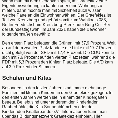
Wenn man mit dem Gedanken spielt, im Graefekiez eine
Eigentumswohnung zu kaufen oder eine Wohnung zu
mieten, dann möchte man mit Sicherheit auch wissen,
welche Parteien die Einwohner wählen. Der Graefekiez ist
Teil von Kreuzberg und gehört somit zum Wahlkreis 083,
Berlin-Friedrichshain-Kreuzberg-Prenzlauer Berg Ost. Bei
der Bundestagswahl im Jahr 2021 haben die Bewohner
folgendermaßen gewählt:
Den ersten Platz belegten die Grünen, mit 37,9 Prozent. Weit
ab auf dem zweiten Platz landete die Linke mit 17,7 Prozent,
dicht gefolgt von der SPD mit 17,4 Prozent. Die CDU konnte
sich mit 7,6 Prozent auf den vierten Platz retten, während die
FDP mit 5,3 Prozent den fünften Platz belegte. Die AfD kam
auf 3,9 Prozent der Stimmen.
Schulen und Kitas
Besonders in den letzten Jahren sind immer mehr junge
Familien mit kleinen Kindern in den Graefekiez gezogen. In
den ersten Jahren werden sie in einem der Kindergärten
betreut. Beliebt sind unter anderem der Kinderladen
Räuberhöhle, die Kita Sonnenblümchen oder der
Kinderladen Knatterbande e.V.. Informationen kann man
über das Bildungsnetzwerk Graefekiez einholen. Hier