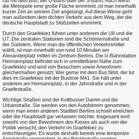
Ob mit dem Bus, der U-Bahn oder der S-Bahn. Auch wenn
die Metropole eine große Fläche einnimmt, ist man innerhalb
kurzer Zeit an seinem Ziel angelangt. Auf diese Weise geht
man außerdem dem dichten Verkehr aus dem Weg, der die
deutsche Hauptstadt zu Stoßzeiten einnimmt.
Durch den Graefekiez führen unter anderem die U8 und die
U7. Die zentralen Stationen sind die Schönleinstraße und
der Südstern. Wenn man die öffentlichen Verkehrsmittel
wählt, ist man innerhalb von rund 10 Minuten am
Alexanderplatz mitten im Zentrum Berlins. Die U-Bahnstation
Hermannplatz befindet sich in unmittelbarer Nähe zum
Graefekiez und wird von Besuchern sowie Anwohnern
gleichermaßen genutzt. Wer gerne mit dem Bus fährt, der tut
dies im Graefekiez mit der Buslinie M41. Sie hält unter
anderem am Hermannplatz, in der Jahnstraße und in der
Graefestraße.
Wichtige Straßen sind der Kottbusser Damm und die
Urbanstraße. Sie werden von den Autofahrern genommen,
wenn man einen anderen Stadtteil Berlins schnell erreichen
oder die Hauptstadt gar verlassen möchte. Insgesamt wird
sowohl von den Bewohnern des Kiezes als auch von der
Politik versucht, den Verkehr im Graefekiez zu
entschleunigen. Es wurde deshalb bereits eine temporäre
Spielstraße eingerichtet. In der Böckhstraße werden