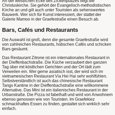
An der westlichen Ecke des Zickenplatzes liegt die
Christuskirche. Sie gehört der Evangelisch-methodistischen
Kirche an und gilt auch unter Touristen als sehenswertes
Bauwerk. Wer sich für Kunst interessiert, der stattet der
Galerie Mamoo in der Graefestraße einen Besuch ab.
Bars, Cafés und Restaurants
Die Auswahl ist groß, denn die gesamte Graefestraße wird
von zahlreichen Restaurants, hübschen Cafés und schicken
Bars gesäumt.
Das Restaurant Zitrone ist ein internationales Restaurant in
der Dieffenbachstraße. Die Küche verzaubert den ganzen
Tag über mit köstlichen Gerichten und der Ort lädt zum
Verweilen ein. Wer gerne asiatisch isst, der wird sich im
vietnamesischen Restaurant Via Hei Hai sehr wohlfühlen.
Selbstverständlich ist auch das chinesische Restaurant
Tangs Kantine in der Dieffenbachstraße eine willkommene
Alternative. Das Mini ist ein italienisches Restaurant in der
Urbanstraße. Die Pizza ist fabelhaft und wird von Anwohnern
ebenso genossen wie von Touristen. Im Graefekiez
schmackhaftes Essen zu finden, gestaltet sich wirklich sehr
einfach.