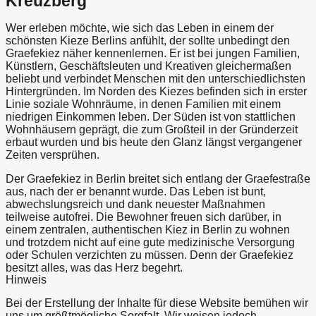
Kreuzberg
Wer erleben möchte, wie sich das Leben in einem der
schönsten Kieze Berlins anfühlt, der sollte unbedingt den
Graefekiez näher kennenlernen. Er ist bei jungen Familien,
Künstlern, Geschäftsleuten und Kreativen gleichermaßen
beliebt und verbindet Menschen mit den unterschiedlichsten
Hintergründen. Im Norden des Kiezes befinden sich in erster
Linie soziale Wohnräume, in denen Familien mit einem
niedrigen Einkommen leben. Der Süden ist von stattlichen
Wohnhäusern geprägt, die zum Großteil in der Gründerzeit
erbaut wurden und bis heute den Glanz längst vergangener
Zeiten versprühen.
Der Graefekiez in Berlin breitet sich entlang der Graefestraße
aus, nach der er benannt wurde. Das Leben ist bunt,
abwechslungsreich und dank neuester Maßnahmen
teilweise autofrei. Die Bewohner freuen sich darüber, in
einem zentralen, authentischen Kiez in Berlin zu wohnen
und trotzdem nicht auf eine gute medizinische Versorgung
oder Schulen verzichten zu müssen. Denn der Graefekiez
besitzt alles, was das Herz begehrt.
Hinweis
Bei der Erstellung der Inhalte für diese Website bemühen wir
uns um größtmögliche Sorgfalt. Wir weisen jedoch