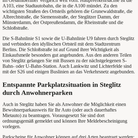
im Gesamtberliner Vergleich weit vorn. Hauptverkehrsachse ist die
A103, eine Stadtautobahn, die in die A100 mündet. Zu den
wichtigsten Straßen des Ortsteils gehören die Grunewaldstraße, die
Albrechtstraße, die Siemensstraße, der Steglitzer Damm, der
Münsterdamm, der Ostpreußendamm, die Rheinstraße und die
Schloßstraße.
Die S-Bahnlinie S1 sowie die U-Bahnlinie U9 fahren durch Steglitz
und verbinden den idyllischen Ortsteil mit dem Stadtzentrum
Berlins. Die Schloßstraße ist auf Grund ihrer Wichtigkeit als
Einkaufsmeile besonders gut angebunden. Aus den anderen Teilen
von Steglitz gelangen Sie mit Bussen zu der nächstgelegenen S-
Bahn- oder U-Bahn-Station. Auch Lankwitz und Lichterfelde sind
mit der S26 und einigen Buslinien an das Verkehrsnetz angebunden.
Entspannte Parkplatzsituation in Steglitz
durch Anwohnerparken
Auch in Steglitz haben Sie als Anwohner die Möglichkeit einen
Bewohnerparkausweis für Ihr Auto (oder auch dauerhaftes
Mietauto) zu beantragen. Vorausgesetzt Sie sind dort
ordnungsgemäß gemeldet und können Ihre Meldebescheinigung
vorlegen.
Parkscheine für Anwohner können auf drei Arten beantragt werden: