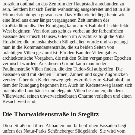
trotzdem optimal an das Zentrum der Hauptstadt angebunden zu
sein. Seitdem hat sich Berlin wahnsinnig ausgebreitet und ist in alle
Himmelsrichtungen gewachsen. Das Villenviertel liegt heute wie
eine Insel aus einer längst vergangenen Zeit inmitten des
Großstadttumults. Der Rundgang kann am S-Bahnhof Lichterfelde
West beginnen. Von dort aus geht es vorbei an der farbenfrohen
Fassade des Emisch-Hauses. Gleich im Anschluss folgt die Villa
Holzhüter, die im toskanischen Stil gehalten wurde und so gelangt
man in die Kommandantenstraße, die zu beiden Seiten von
prächtigen Villen gesäumt ist. Für den Bau der Villen gab es
architektonische Vorgaben, die mit den Stilen vergangener Epochen
vermischt wurden. Aus diesem Grund kann man in der
Paulinenstraße Villen finden, die den Tudor-Stil aufgreifen. Die
Fassaden sind mit kleinen Türmen, Zinnen und sogar Zugbrücken
verziert. Über den Kadettenweg geht es zurück zum S-Bahnhof, an
dem der Rundgang begonnen hat. Auch im Kadettenweg lassen sich
prachtvolle Landhäuser und elegante Villen bestaunen, die dem
Villenviertel seinen unverwechselbaren Charme verleihen und einen
Besuch wert sind.
Die Thorwaldsenstraße in Steglitz
Diese Straße mit ihren Altbauten und farbenfrohen Fassaden liegt
unfern des Natur-Parks Schöneberger Südgelände. Sie wird vom