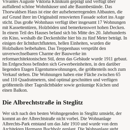
Vivantes Auguste Viktoria Klinikum geprägt und verfügt über
auffallend schöne Wohnhäuser und alte Baumbestände. Das
Thorwaldsen Haus ist eine der aufsehenerregenden Altbauten, die
auf Grund ihrer im Originalstil
renovierten Fassade
sofort ins Auge
sticht. Das große Wohnhaus verfügt über insgesamt 17 Wohnungen
mit Kassettentüren, Holzböden und bemerkenswert hohen Decken.
In einem Teil des Hauses befand sich bis Mitte des 20. Jahrhunderts
ein Kino, weshalb die Deckenhöhe hier bis zu fünf Meter beträgt. In
einigen der lichtdurchfluteten, hellen Einheiten, wurden die
Holzbalken beibehalten. Das Treppenhaus versprüht den
unverwechselbaren Charme der Bauwerke im
reformarchitektonischen Stil, denn das Gebäude wurde 1911 gebaut.
Im Erdgeschoss befinden sich Gewerbeeinheiten, in den darüber
liegenden Etagen Eigentumswohnungen, die größtenteils noch zum
Verkauf stehen. Die Wohnungen haben eine Fläche zwischen 65
und 110 Quadratmetern, sind optimal geschnitten und verfügen
größtenteils über Tageslichtbäder sowie geräumige Küchen und
einen Balkon.
Die Albrechtstraße in Steglitz
Wer sich nach den besten Wohngegenden in Steglitz umsieht, der
kommt an der Albrechtstraße nicht vorbei. Die Wohnanlage
Albrechts-Park entstand um das Jahr 1910 und wurde von dem
Architekten Hermann Buchholz geplant. Die Wohnanlage steht