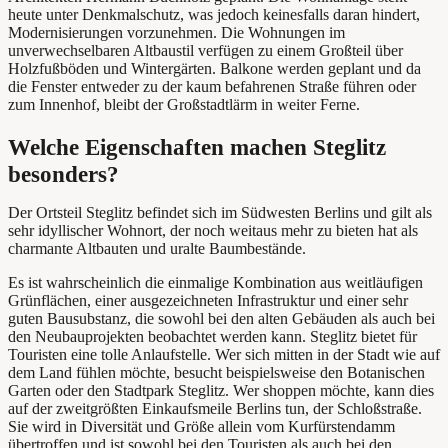
heute unter Denkmalschutz, was jedoch keinesfalls daran hindert,
Modernisierungen vorzunehmen. Die Wohnungen im
unverwechselbaren Altbaustil verfügen zu einem Großteil über
Holzfußböden und Wintergärten. Balkone werden geplant und da
die Fenster entweder zu der kaum befahrenen Straße führen oder
zum Innenhof, bleibt der Großstadtlärm in weiter Ferne.
Welche Eigenschaften machen Steglitz
besonders?
Der Ortsteil Steglitz befindet sich im Südwesten Berlins und gilt als
sehr idyllischer Wohnort, der noch weitaus mehr zu bieten hat als
charmante Altbauten und uralte Baumbestände.
Es ist wahrscheinlich die einmalige Kombination aus weitläufigen
Grünflächen, einer ausgezeichneten Infrastruktur und einer sehr
guten Bausubstanz, die sowohl bei den alten Gebäuden als auch bei
den Neubauprojekten beobachtet werden kann. Steglitz bietet für
Touristen eine tolle Anlaufstelle. Wer sich mitten in der Stadt wie auf
dem Land fühlen möchte, besucht beispielsweise den Botanischen
Garten oder den Stadtpark Steglitz. Wer shoppen möchte, kann dies
auf der zweitgrößten Einkaufsmeile Berlins tun, der Schloßstraße.
Sie wird in Diversität und Größe allein vom Kurfürstendamm
übertroffen und ist sowohl bei den Touristen als auch bei den