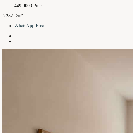
449.000
€
Preis
5.282 €/m²
WhatsApp
Email