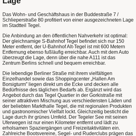
Lage
Das Wohn- und Geschäftshaus in der Buddestraße 7 /
Schlieperstraße 80 profitiert von einer ausgezeichneten Lage
im Stadtteil Tegel.
Die Anbindung an den öffentlichen Nahverkehr ist optimal:
Der gleichnamige S-Bahnhof Tegel befindet sich nur 150
Meter entfernt, der U-Bahnhof Alt-Tegel ist mit 600 Metern
Entfernung ebenso fußläufig erreichbar. Auch mit dem Auto
überzeugt die Lage, denn über die nahe A111 ist das
Zentrum Berlins schnell und bequem erreichbar.
Die lebendige Berliner Straße mit ihrem vielfältigen
Einzelhandel sowie das Shoppingcenter „Hallen Am
Borsigturm” liegen direkt um die Ecke und decken alle
Bedürfnisse des täglichen Bedarfs ab. Ergänzt wird das
Angebot durch das Tegel Quartier in der Gorkistraße mit
seiner attraktiven Mischung aus verschiedensten Läden und
der beliebten Markthalle Tegel, die mit regionalen Produkten
und gastronomischer Vielfalt lockt. Gleichzeitig besticht die
Lage durch ihr grünes Umfeld. Der Tegeler See mit seinen
Uferwegen ist nur einen Kilometer entfernt und lädt zu
erholsamen Spaziergängen und Freizeitaktivitäten ein.
Zahlreiche Bootsvereine, Segel- und Ruderclubs prägen das