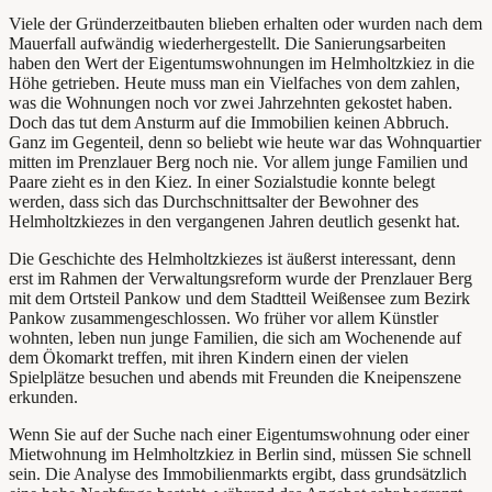
Viele der Gründerzeitbauten blieben erhalten oder wurden nach dem
Mauerfall aufwändig wiederhergestellt. Die Sanierungsarbeiten
haben den Wert der Eigentumswohnungen im Helmholtzkiez in die
Höhe getrieben. Heute muss man ein Vielfaches von dem zahlen,
was die Wohnungen noch vor zwei Jahrzehnten gekostet haben.
Doch das tut dem Ansturm auf die Immobilien keinen Abbruch.
Ganz im Gegenteil, denn so beliebt wie heute war das Wohnquartier
mitten im Prenzlauer Berg noch nie. Vor allem junge Familien und
Paare zieht es in den Kiez. In einer Sozialstudie konnte belegt
werden, dass sich das Durchschnittsalter der Bewohner des
Helmholtzkiezes in den vergangenen Jahren deutlich gesenkt hat.
Die Geschichte des Helmholtzkiezes ist äußerst interessant, denn
erst im Rahmen der Verwaltungsreform wurde der Prenzlauer Berg
mit dem Ortsteil Pankow und dem Stadtteil Weißensee zum Bezirk
Pankow zusammengeschlossen. Wo früher vor allem Künstler
wohnten, leben nun junge Familien, die sich am Wochenende auf
dem Ökomarkt treffen, mit ihren Kindern einen der vielen
Spielplätze besuchen und abends mit Freunden die Kneipenszene
erkunden.
Wenn Sie auf der Suche nach einer Eigentumswohnung oder einer
Mietwohnung im Helmholtzkiez in Berlin sind, müssen Sie schnell
sein. Die Analyse des Immobilienmarkts ergibt, dass grundsätzlich