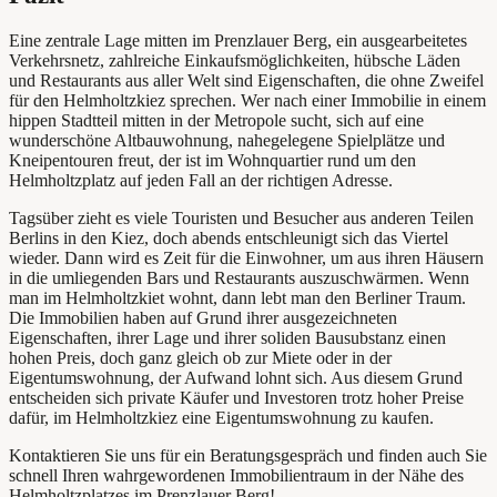
Eine zentrale Lage mitten im Prenzlauer Berg, ein ausgearbeitetes
Verkehrsnetz, zahlreiche Einkaufsmöglichkeiten, hübsche Läden
und Restaurants aus aller Welt sind Eigenschaften, die ohne Zweifel
für den Helmholtzkiez sprechen. Wer nach einer Immobilie in einem
hippen Stadtteil mitten in der Metropole sucht, sich auf eine
wunderschöne Altbauwohnung, nahegelegene Spielplätze und
Kneipentouren freut, der ist im Wohnquartier rund um den
Helmholtzplatz auf jeden Fall an der richtigen Adresse.
Tagsüber zieht es viele Touristen und Besucher aus anderen Teilen
Berlins in den Kiez, doch abends entschleunigt sich das Viertel
wieder. Dann wird es Zeit für die Einwohner, um aus ihren Häusern
in die umliegenden Bars und Restaurants auszuschwärmen. Wenn
man im Helmholtzkiet wohnt, dann lebt man den Berliner Traum.
Die Immobilien haben auf Grund ihrer ausgezeichneten
Eigenschaften, ihrer Lage und ihrer soliden Bausubstanz einen
hohen Preis, doch ganz gleich ob zur Miete oder in der
Eigentumswohnung, der Aufwand lohnt sich. Aus diesem Grund
entscheiden sich private Käufer und Investoren trotz hoher Preise
dafür, im Helmholtzkiez eine Eigentumswohnung zu kaufen.
Kontaktieren Sie uns für ein Beratungsgespräch und finden auch Sie
schnell Ihren wahrgewordenen Immobilientraum in der Nähe des
Helmholtzplatzes im Prenzlauer Berg!