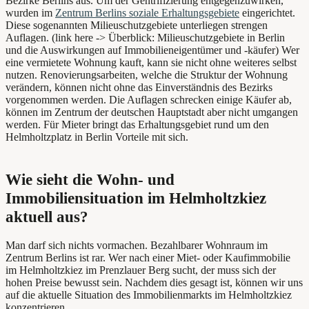
Bezirke Berlins aus. Um der Gentrifizierung entgegenzuwirken,
wurden im
Zentrum Berlins soziale Erhaltungsgebiete
eingerichtet.
Diese sogenannten Milieuschutzgebiete unterliegen strengen
Auflagen. (link here -> Überblick: Milieuschutzgebiete in Berlin
und die Auswirkungen auf Immobilieneigentümer und -käufer) Wer
eine vermietete Wohnung kauft, kann sie nicht ohne weiteres selbst
nutzen. Renovierungsarbeiten, welche die Struktur der Wohnung
verändern, können nicht ohne das Einverständnis des Bezirks
vorgenommen werden. Die Auflagen schrecken einige Käufer ab,
können im Zentrum der deutschen Hauptstadt aber nicht umgangen
werden. Für Mieter bringt das Erhaltungsgebiet rund um den
Helmholtzplatz in Berlin Vorteile mit sich.
Wie sieht die Wohn- und
Immobiliensituation im Helmholtzkiez
aktuell aus?
Man darf sich nichts vormachen. Bezahlbarer Wohnraum im
Zentrum Berlins ist rar. Wer nach einer Miet- oder Kaufimmobilie
im Helmholtzkiez im Prenzlauer Berg sucht, der muss sich der
hohen Preise bewusst sein. Nachdem dies gesagt ist, können wir uns
auf die aktuelle Situation des Immobilienmarkts im Helmholtzkiez
konzentrieren.