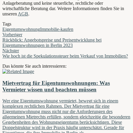
Anlageberatung und keine steuerliche, rechtliche oder
wirtschaftliche Beratung dar. Weitere Informationen finden Sie in
unseren
AGB
.
Tags
Eigentumswohnung
Immobilie-kaufen
Vorheriger
Rückblick: Angebotspreise und Preisentwicklung bei
Eigentumswohnungen in Berlin 2023
Nächster
Wie hoch ist die Spekulationssteuer beim Verkauf von Immobilien?
Das könnte Sie auch interessieren:
Mietvertrag für Eigentumswohnungen: Was
Vermieter wissen und beachten müssen
Wer eine Eigentumswohnung vermietet, bewegt sich in einem
komplexen rechtlichen Rahmen. Der Mietvertrag für eine
Eigentumswohnung muss nicht nur die Anforderungen des
allgemeinen Mietrechts erfüllen, sondern gleichzeitig die besonderen
Gegebenheiten des Wohnungseigentums berücksichtigen. Diese
Doppelstruktur wird in der Praxis häufig unterschätzt. Gerade für
Eigentümer, die ihre Immobilie in Berlin als…