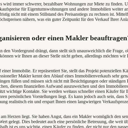
an. Es wird immer schwerer, bezahlbare Wohnungen zur Miete zu finden
 Verkaufspreise für Eigentumswohnungen und andere Immobilien weiter a
stig nicht mit einem Stillstand des Preisanstiegs zu rechnen ist. Mittel
Höchstpreisen nähern, was ein guter Zeitpunkt für den Verkauf Ihrer Anl
rganisieren oder einen Makler beauftragen
den Vordergrund drängt, dann stellt sich unausweichlich die Frage, ob
können wir Ihnen an dieser Stelle nicht geben, allerdings möchten wir 
er Immobilie. Er repräsentiert Sie, stellt das Projekt potenziellen K
ofessioneller Makler kennt den Ablauf eines Immobilienverkaufs sehr g
Dingen füllen und müssen sich nicht mit Besichtigungen oder ständigen 
en, diesem finanziellen Aufwand auszuweichen und den Immobilienverka
itzt wichtige Kontakte. Sie werden weitaus schneller einen Käufer für
hren persönlichen Vorstellungen liegt. Es kann jedoch auch sein, dass S
ung realistisch ein und erspart Ihnen einen langwierigen Verkaufsproze
m Herzen liegt. Sie haben Angst, dass ein Makler womöglich den senti
ert gelegt. Dies bedeutet auch eine persönliche Betreuung, die weit üb
lb ist es uns wichtig, einen Käufer zu finden, der nicht nur den passe