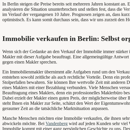
In Berlin steigen die Preise bereits seit mehreren Jahren konstant 
analysieren die Situation ununterbrochen und stellen fest, dass die
im Verlauf der vergangenen 10 Jahre. Prognosen zeigen an, dass kurzfri
optimistisch. Es kann somit durchaus sein, dass wir uns zurzeit den 
Immobilie verkaufen in Berlin: Selbst o
Wenn sich der Gedanke an den Verkauf der Immobilie immer stärker in 
Makler mit dieser Aufgabe beauftragt. Eine allgemeingültige Antwort 
gegen einen Makler sprechen.
Ein Immobilienmakler übernimmt alle Aufgaben rund um den Verkauf ein
entstehen sowohl zeitliche als auch rechtliche Vorteile. Denn ein pr
Stolperfallen bewahren. Sie können Ihre wertvolle Zeit mit anderen 
eines Maklers mit einer Bezahlung verbunden. Viele Menschen versuch
Beauftragung eines Maklers, denn ein professionelles Maklerbüro bes
Dabei erzielt der Makler einen guten Preis, der möglicherweise über I
steht Ihnen ein Makler zur Seite, schätzt den Wert der Eigentumswohn
geraumer Zeit an die tatsächliche Marktsituation anpassen.
Manche Menschen möchten eine Immobilie verkaufen, die ihnen sehr a
abwickeln möchte. Bei
Vandenberg
wird auf jeden Kunden sehr viel W
Immobilie kommt mit einer ganz persönlichen Geschichte zu uns. Desha