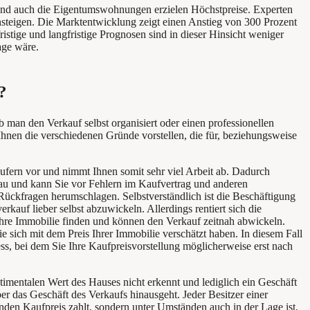
. Und auch die Eigentumswohnungen erzielen Höchstpreise. Experten
nsteigen. Die Marktentwicklung zeigt einen Anstieg von 300 Prozent
fristige und langfristige Prognosen sind in dieser Hinsicht weniger
age wäre.
?
 man den Verkauf selbst organisiert oder einen professionellen
Ihnen die verschiedenen Gründe vorstellen, die für, beziehungsweise
äufern vor und nimmt Ihnen somit sehr viel Arbeit ab. Dadurch
enau und kann Sie vor Fehlern im Kaufvertrag und anderen
Rückfragen herumschlagen. Selbstverständlich ist die Beschäftigung
uf lieber selbst abzuwickeln. Allerdings rentiert sich die
 Ihre Immobilie finden und können den Verkauf zeitnah abwickeln.
ie sich mit dem Preis Ihrer Immobilie verschätzt haben. In diesem Fall
ss, bei dem Sie Ihre Kaufpreisvorstellung möglicherweise erst nach
mentalen Wert des Hauses nicht erkennt und lediglich ein Geschäft
er das Geschäft des Verkaufs hinausgeht. Jeder Besitzer einer
nden Kaufpreis zahlt, sondern unter Umständen auch in der Lage ist,