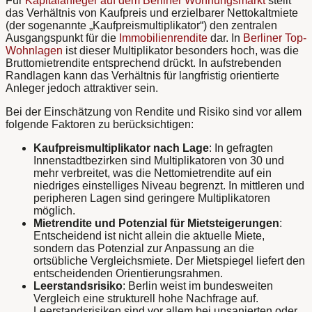
Für
Kapitalanleger auf dem Berliner Wohnungsmarkt
stellt
das Verhältnis von Kaufpreis und erzielbarer Nettokaltmiete
(der sogenannte „Kaufpreismultiplikator“) den zentralen
Ausgangspunkt für die
Immobilienrendite
dar. In
Berliner Top-
Wohnlagen
ist dieser Multiplikator besonders hoch, was die
Bruttomietrendite entsprechend drückt. In aufstrebenden
Randlagen kann das Verhältnis für langfristig orientierte
Anleger jedoch attraktiver sein.
Bei der Einschätzung von Rendite und Risiko sind vor allem
folgende Faktoren zu berücksichtigen:
Kaufpreismultiplikator nach Lage
: In gefragten
Innenstadtbezirken sind Multiplikatoren von 30 und
mehr verbreitet, was die Nettomietrendite auf ein
niedriges einstelliges Niveau begrenzt. In mittleren und
peripheren Lagen sind geringere Multiplikatoren
möglich.
Mietrendite und Potenzial für Mietsteigerungen
:
Entscheidend ist nicht allein die aktuelle Miete,
sondern das Potenzial zur Anpassung an die
ortsübliche Vergleichsmiete. Der Mietspiegel liefert den
entscheidenden Orientierungsrahmen.
Leerstandsrisiko
: Berlin weist im bundesweiten
Vergleich eine strukturell hohe Nachfrage auf.
Leerstandsrisiken sind vor allem bei unsanierten oder