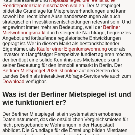
Kaufinteressierte und
Kapitalanleger, die realistische
Renditepotenziale einschätzen wollen
. Der Mietspiegel
bildet die Grundlage für Mietpreisverhandlungen und kann
sowohl bei rechtlichen Auseinandersetzungen als auch
strategischen Investitionsentscheidungen relevant sein. Und
er gewinnt immer mehr an Bedeutung, weil der
Berliner
Mietwohnungsmarkt
durch steigende Nachfrage, begrenztes
Angebot und fortlaufende regulatorische Entwicklungen
geprägt ist. Wer in diesem Markt als bestandshaltender
Eigentümer, als
Käufer einer Eigentumswohnung
oder als
Investor mit langfristiger Perspektive fundiert agieren möchte,
der benötigt eine solide Kenntnis des Mietspiegels und
seiner Bedeutung für den Immobilienmarkt in Berlin. Der
Berliner Mietspiegel 2026 ist online
auf den Seiten des
Landes Berlin als interaktiver Abfrage-Service wie auch zum
Download
verfügbar.
Was ist der Berliner Mietspiegel ist und
wie funktioniert er?
Der Berliner Mietspiegel ist ein systematisch erhobenes
Dateninstrument, das die ortsüblichen Vergleichsmieten für
nicht preisgebundene Wohnungen in der Hauptstadt
abbildet. Die Grundlage für die Erstellung bilden Mietdaten