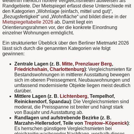
weiterhin merklich höhere Vergleichsmieten aufweisen als
Randgebiete. Der Mietspiegel erfasst diese Unterschiede mit
den Kategorien „Wohnlage (einfach, mittel und gut)“,
„Bezugsfertigkeit“ und „Wohnfläche“ und bildet diese in der
Mietspiegeltabelle 2026
ab. Damit liegt ein
Orientierungsrahmen vor, der die konkrete Einordnung
einzelner Wohnungen ermöglicht.
Ein strukturierter Übeblick über den Berliner Mietmarkt 2026
lässt sich durch die genannten Kategorien wie folgt
gewinnen:
Zentrale Lagen (z. B.
Mitte
,
Prenzlauer Berg
,
Friedrichshain
,
Charlottenburg
)
: Vergleichsmieten für
Bestandswohnungen in mittlerer Ausstattung bewegen
sich im oberen Preissegment. Neubauwohnungen und
umfassend modernisierte Objekte liegen meist deutlich
darüber.
Mittlere Lagen (z. B.
Lichtenberg
, Tempelhof,
Reinickendorf, Spandau)
: Die Vergleichsmieten sind
moderat, die Preisspanne ist breiter und hängt stark
von Baujahr und Ausstattung ab.
Randlagen und aufstrebende Bezirke (z. B.
Marzahn-Hellersdorf, Teile von
Treptow
–
Köpenick
)
:
Es herrschen günstigere Vergleichsmieten bei
gleichzeitig wachsender Nachfrage, weshalb dieses